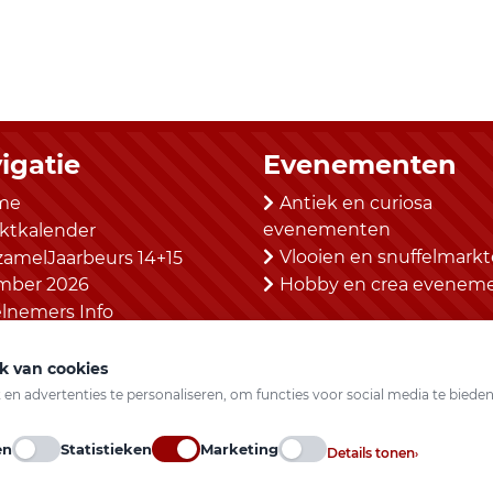
igatie
Evenementen
me
Antiek en curiosa
evenementen
ktkalender
Vlooien en snuffelmark
zamelJaarbeurs 14+15
mber 2026
Hobby en crea evenem
lnemers Info
tact
k van cookies
n advertenties te personaliseren, om functies voor social media te biede
voorbehouden.
en
Statistieken
Marketing
Details tonen
›
Hosting & Realisatie door