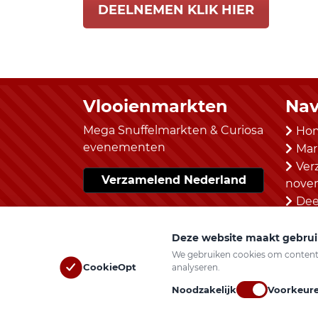
DEELNEMEN KLIK HIER
Vlooienmarkten
Nav
Mega Snuffelmarkten & Curiosa
Ho
evenementen
Mar
Ver
Verzamelend Nederland
nove
Dee
Con
Deze website maakt gebrui
We gebruiken cookies om content e
CookieOpt
analyseren.
Vlooienmarkten.nl © 2026 Alle rechten 
Noodzakelijk
Voorkeur