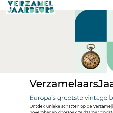
VerzamelaarsJa
Europa’s grootste vintage 
Ontdek unieke schatten op de Verzamelj
november en doorzoek zeldzame vondsten 