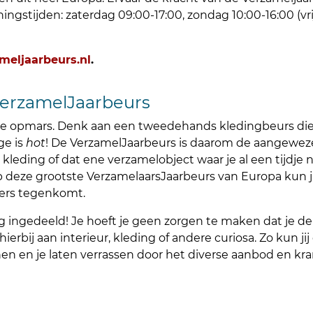
eningstijden: zaterdag 09:00-17:00, zondag 10:00-16:00 (
eljaarbeurs.nl
.
VerzamelJaarbeurs
me opmars. Denk aan een tweedehands kledingbeurs die j
ge is
hot
! De
VerzamelJaarbeurs
is daarom de aangeweze
 kleding of dat ene verzamelobject waar je al een tijdje n
p deze grootste
VerzamelaarsJaarbeurs
van Europa kun j
ders tegenkomt.
 ingedeeld! Je hoeft je geen zorgen te maken dat je de 
erbij aan interieur, kleding of andere curiosa. Zo kun ji
inen en je laten verrassen door het diverse aanbod en k