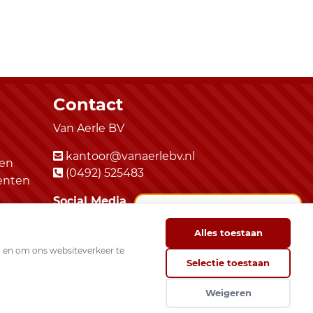
Contact
Van Aerle BV
kantoor@vanaerlebv.nl
ten
(0492) 525483
enten
Social Media
Alles toestaan
n en om ons websiteverkeer te
Selectie toestaan
Algemene voorwaarden
|
Privacybeleid
Weigeren