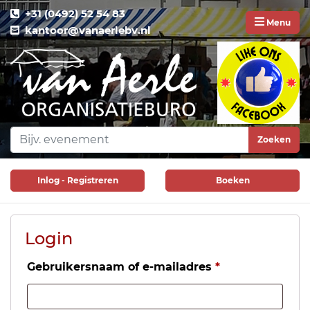
+31 (0492) 52 54 83
Menu
kantoor@vanaerlebv.nl
Zoeken
Inlog - Registreren
Boeken
Login
Gebruikersnaam of e-mailadres
*