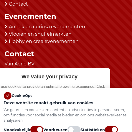
Contact
Evenementen
Antiek en curiosa evenementen
Vlooien en snuffelmarkten
Hobby en crea evenementen
Contact
Van Aerle BV
kantoor@vanaerlebv.nl
We value your privacy
(0492) 525483
use cookies to provide an optimal browsing experience. Click
“Allow All” if you agree.
Social Media
CookieOpt
Deze website maakt gebruik van cookies
Show preferences
We gebruiken cookies om content en advertenties te personaliseren,
om functies voor social media te bieden en om ons websiteverkeer te
Allow All
analyseren.
Vlooienmarkten.nl © 2026 Alle rechten
voorbehouden.
Noodzakelijk
Voorkeuren
Statistieken
Privacy Policy