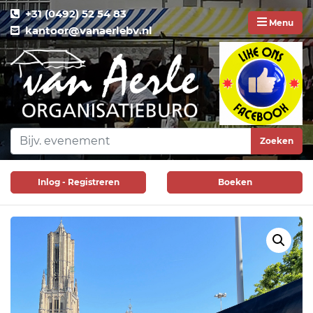
+31 (0492) 52 54 83
Menu
kantoor@vanaerlebv.nl
Zoeken
Inlog - Registreren
Boeken