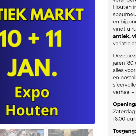
Houten in
speurneuz
en bijzon
vindt u r
antiek, 
variatie 
Deze geze
jaren ’80
alles voo
en nostal
sfeervoll
verhaal –
Openings
Zaterdag 
16:00 uur
Toegang