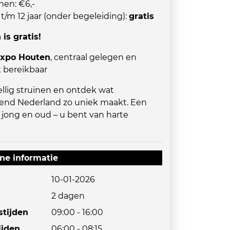
nen: €6,-
t/m 12 jaar (onder begeleiding):
gratis
is gratis!
xpo Houten
, centraal gelegen en
 bereikbaar
llig struinen en ontdek wat
end Nederland zo uniek maakt. Een
r jong en oud – u bent van harte
ne informatie
10-01-2026
2 dagen
tijden
09:00 - 16:00
ijden
06:00 - 08:15