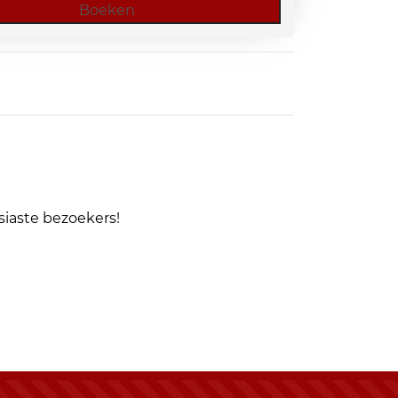
Boeken
Expo
Houten
-
GAAT
DOOR!
aantal
iaste bezoekers!