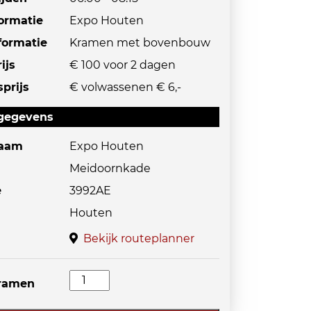
formatie
Expo Houten
formatie
Kramen met bovenbouw
ijs
€ 100 voor 2 dagen
prijs
€ volwassenen € 6,-
egegevens
naam
Expo Houten
Meidoornkade
e
3992AE
Houten
Bekijk routeplanner
Verzamelend
kramen
Nederland
in