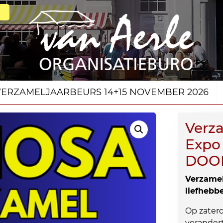
VERZAMELJAARBEURS 14+15 NOVEMBER 2026
Verz
Expo
DOO
Verzamel
liefhebb
Op zaterd
verander