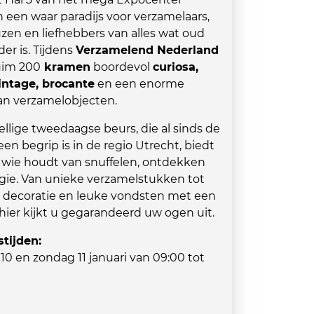
 een waar paradijs voor verzamelaars,
en en liefhebbers van alles wat oud
der is. Tijdens
Verzamelend Nederland
uim 200
kramen
boordevol
curiosa,
vintage, brocante
en een enorme
aan verzamelobjecten.
llige tweedaagse beurs, die al sinds de
 een begrip is in de regio Utrecht, biedt
r wie houdt van snuffelen, ontdekken
gie. Van unieke verzamelstukken tot
e decoratie en leuke vondsten met een
 hier kijkt u gegarandeerd uw ogen uit.
tijden:
10 en zondag 11 januari van 09:00 tot
: