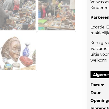
Volwasse
Kinderen 
Parkeren 
Locatie:
E
makkelijk
Kom geze
Verzamel
uitje voo
welkom!
Algeme
Datum
Duur
Openings
Inbrengt