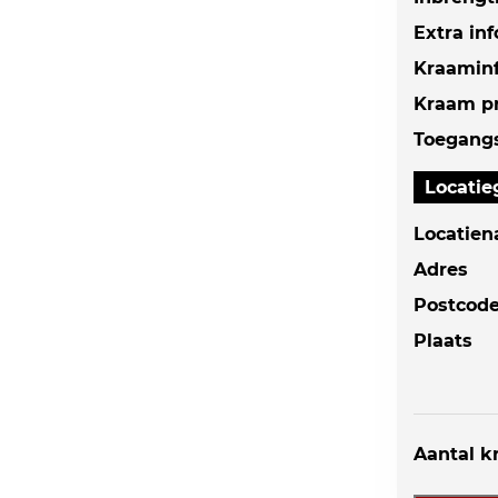
Extra in
Kraamin
Kraam pr
Toegangs
Locati
Locatie
Adres
Postcod
Plaats
Aantal 