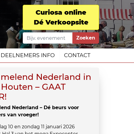
Curiosa online
Dé Verkoopsite
Zoeken
DEELNEMERS INFO
CONTACT
amelend Nederland in
 Houten – GAAT
R!
end Nederland – Dé beurs voor
ers van vroeger!
ag 10 en zondag 11 januari 2026
t Hal 3 van het mega Expocenter