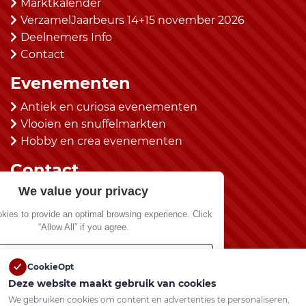
Marktkalender
VerzamelJaarbeurs 14+15 november 2026
Deelnemers Info
Contact
Evenementen
Antiek en curiosa evenementen
Vlooien en snuffelmarkten
Hobby en crea evenementen
Contact
We value your privacy
Van Aerle BV
ies to provide an optimal browsing experience. Click
kantoor@vanaerlebv.nl
“Allow All” if you agree.
(0492) 525483
Show preferences
Social Media
CookieOpt
Deze website maakt gebruik van cookies
Allow All
We gebruiken cookies om content en advertenties te personaliseren,