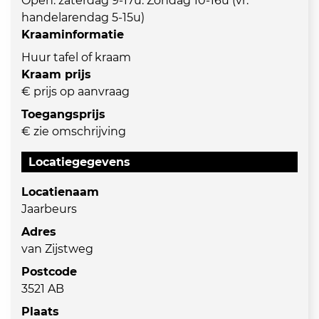
Open: zaterdag 9-17u. Zondag 10-16u (vr.
handelarendag 5-15u)
Kraaminformatie
Huur tafel of kraam
Kraam prijs
€ prijs op aanvraag
Toegangsprijs
€ zie omschrijving
Locatiegegevens
Locatienaam
Jaarbeurs
Adres
van Zijstweg
Postcode
3521 AB
Plaats