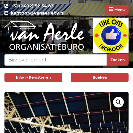
+31 (0492) 52 54 83
Menu
kantoor@vanaerlebv.nl
Zoeken
Inlog - Registreren
Boeken