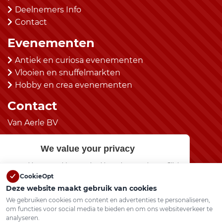
Deelnemers Info
Contact
Evenementen
Antiek en curiosa evenementen
Vlooien en snuffelmarkten
Hobby en crea evenementen
Contact
Van Aerle BV
kantoor@vanaerlebv.nl
We value your privacy
(0492) 525483
e use cookies to provide an optimal browsing experience. Click
Social Media
“Allow All” if you agree.
CookieOpt
Deze website maakt gebruik van cookies
Show preferences
We gebruiken cookies om content en advertenties te personaliseren,
om functies voor social media te bieden en om ons websiteverkeer te
analyseren.
Allow All
Vlooienmarkten.nl © 2026 Alle rechten