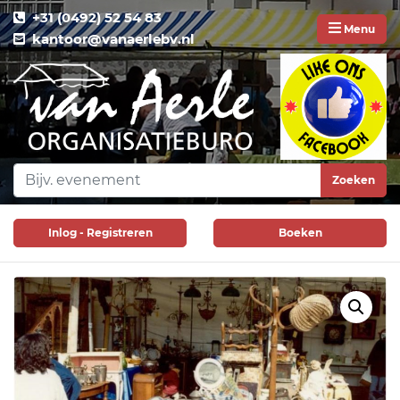
+31 (0492) 52 54 83
Menu
kantoor@vanaerlebv.nl
Zoeken
Inlog - Registreren
Boeken