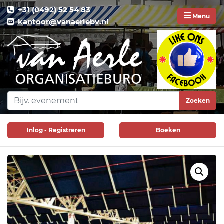
+31 (0492) 52 54 83
Menu
kantoor@vanaerlebv.nl
Zoeken
Inlog - Registreren
Boeken