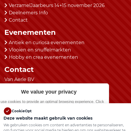
VerzamelJaarbeurs 14+15 november 2026
Deelnemers Info
Contact
Evenementen
Antiek en curiosa evenementen
Vlooien en snuffelmarkten
Hobby en crea evenementen
Contact
Van Aerle BV
kantoor@vanaerlebv.nl
We value your privacy
(0492) 525483
use cookies to provide an optimal browsing experience. Click
“Allow All” if you agree.
Social Media
CookieOpt
Deze website maakt gebruik van cookies
Show preferences
We gebruiken cookies om content en advertenties te personaliseren,
om functies voor social media te bieden en om ons websiteverkeer te