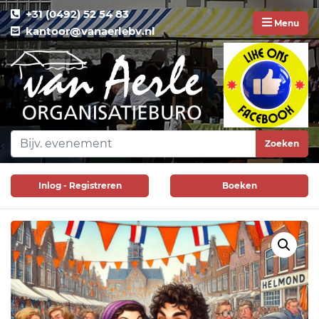
+31 (0492) 52 54 83
Menu
kantoor@vanaerlebv.nl
Zoeken
Inlog - Registreren
Boeken