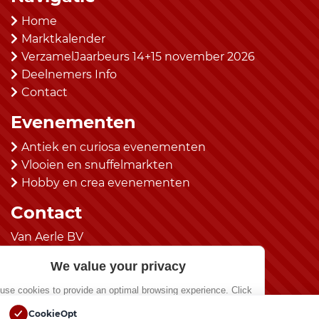
Home
Marktkalender
VerzamelJaarbeurs 14+15 november 2026
Deelnemers Info
Contact
Evenementen
Antiek en curiosa evenementen
Vlooien en snuffelmarkten
Hobby en crea evenementen
Contact
Van Aerle BV
kantoor@vanaerlebv.nl
We value your privacy
(0492) 525483
use cookies to provide an optimal browsing experience. Click
“Allow All” if you agree.
Social Media
CookieOpt