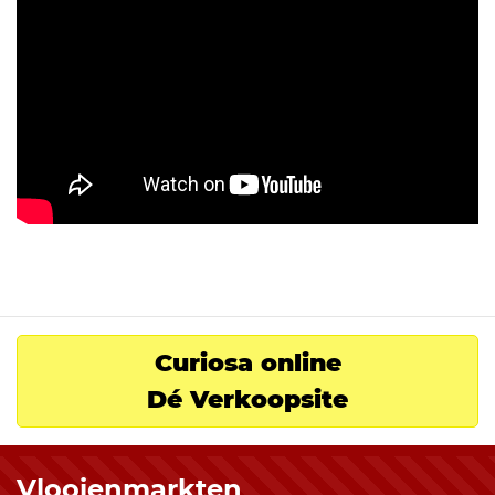
Curiosa online
Dé Verkoopsite
Vlooienmarkten