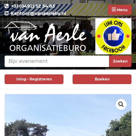
+31 (0492) 52 54 83
Menu
kantoor@vanaerlebv.nl
Zoeken
Inlog - Registreren
Boeken