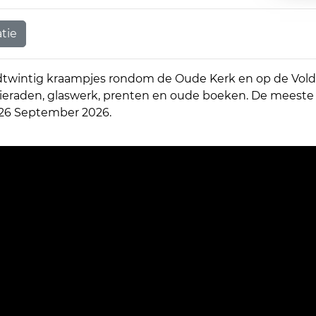
tie
dtwintig kraampjes rondom de Oude Kerk en op de Vold
 sieraden, glaswerk, prenten en oude boeken. De meeste 
m 26 September 2026.