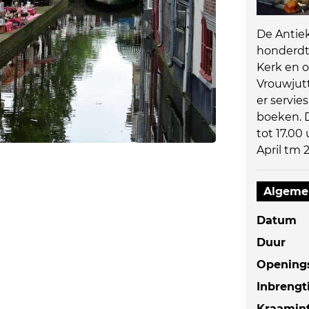
De Antiek
honderdt
Kerk en o
Vrouwjut
er servie
boeken. 
tot 17.00
April tm 
Algeme
Datum
Duur
Openings
Inbrengt
Kraamin