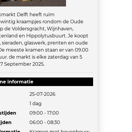
markt Delft heeft ruim
wintig kraampjes rondom de Oude
p de Voldersgracht, Wijnhaven,
tenland en Hippolytusbuurt. Je koopt
s, sieraden, glaswerk, prenten en oude
De meeste kramen staan er van 09.00
 uur. de markt is elke zaterdag van 5
27 September 2025.
ne informatie
25-07-2026
1 dag
tijden
09:00 - 17:00
ijden
06:00 - 08:30
formatie
Kramen met bovenbouw