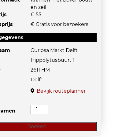
en zeil
ijs
€ 55
prijs
€ Gratis voor bezoekers
egegevens
naam
Curiosa Markt Delft
Hippolytusbuurt 1
e
2611 HM
Delft
Bekijk routeplanner
Curiosa
kramen
Delft
aantal
Boeken