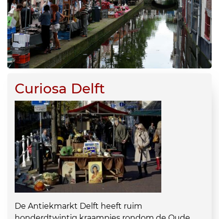
Curiosa Delft
De Antiekmarkt Delft heeft ruim
honderdtwintig kraampjes rondom de Oude