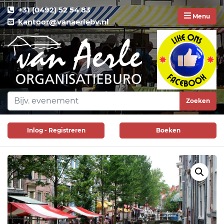
+31 (0492) 52 54 83
Menu
kantoor@vanaerlebv.nl
Zoeken
Inlog - Registreren
Boeken