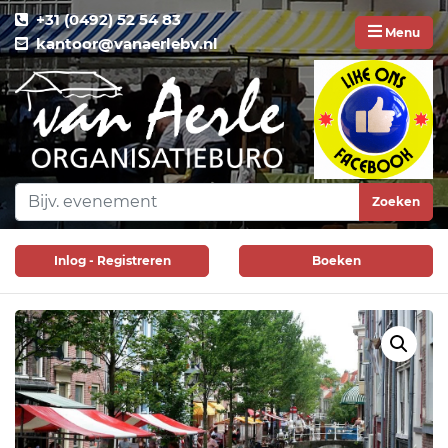
+31 (0492) 52 54 83
Menu
kantoor@vanaerlebv.nl
Zoeken
Inlog - Registreren
Boeken