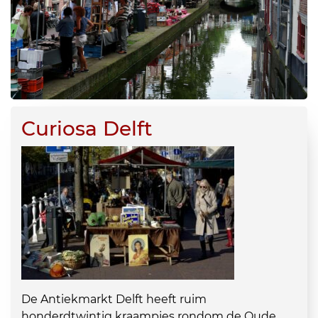
Curiosa Delft
De Antiekmarkt Delft heeft ruim
honderdtwintig kraampjes rondom de Oude