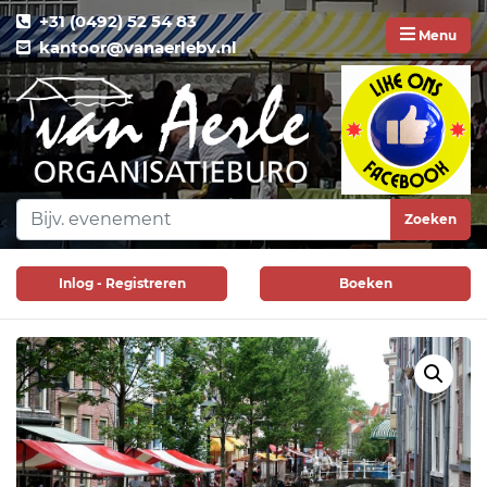
+31 (0492) 52 54 83
Menu
kantoor@vanaerlebv.nl
Zoeken
Inlog - Registreren
Boeken