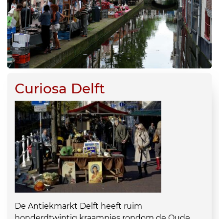
Curiosa Delft
De Antiekmarkt Delft heeft ruim
honderdtwintig kraampjes rondom de Oude