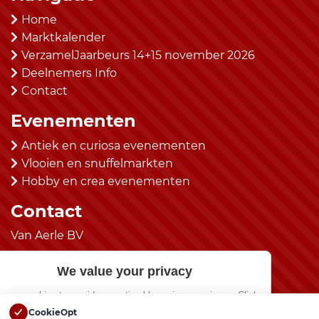
Home
Marktkalender
VerzamelJaarbeurs 14+15 november 2026
Deelnemers Info
Contact
Evenementen
Antiek en curiosa evenementen
Vlooien en snuffelmarkten
Hobby en crea evenementen
Contact
Van Aerle BV
kantoor@vanaerlebv.nl
We value your privacy
(0492) 525483
 use cookies to provide an optimal browsing experience. Click
Social Media
“Allow All” if you agree.
CookieOpt