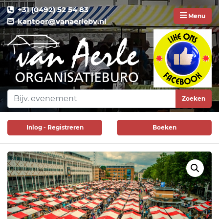
+31 (0492) 52 54 83
Menu
kantoor@vanaerlebv.nl
Zoeken
Inlog - Registreren
Boeken